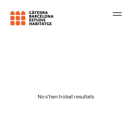
Institució
GRU
Igualtat i gènere
No s'han trobat resultats