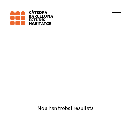
Institució
Research Group in Tax Law, Fiscal and Business 
Immigració i canvis demogràfics
No s'han trobat resultats