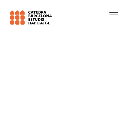
Universitat de Barcelona (UB)
TERRIPOC
Immigració i canvis demogràfics