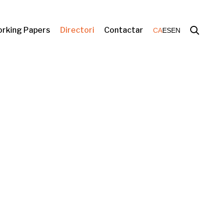
rking Papers
Directori
Contactar
CA
ES
EN