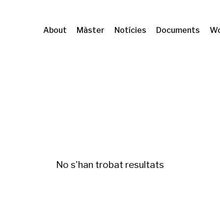
About
Màster
Notícies
Documents
Wo
e la vivienda
No s'han trobat resultats