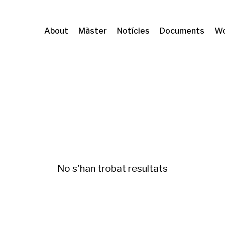
About
Màster
Notícies
Documents
Wo
, Fiscal and Business Policy
Mercado de la viv
No s'han trobat resultats