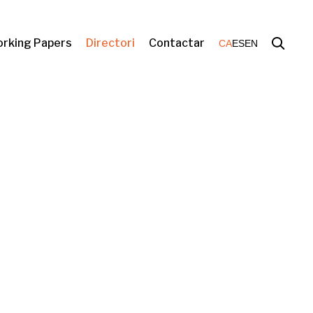
rking Papers
Directori
Contactar
CA
ES
EN
ienda