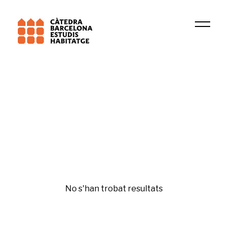
Universitat Pompeu Fabra (UPF)
Territori, Ciutadania i Sostenibilitat (URV)
Mercado de la vivienda
No s'han trobat resultats