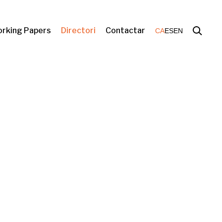
rking Papers
Directori
Contactar
CA
ES
EN