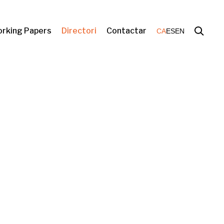
rking Papers
Directori
Contactar
CA
ES
EN