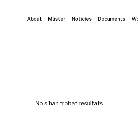
About
Màster
Notícies
Documents
Wo
urbana (IIB Sant Pau)
Mercat de l'habitatge
No s'han trobat resultats