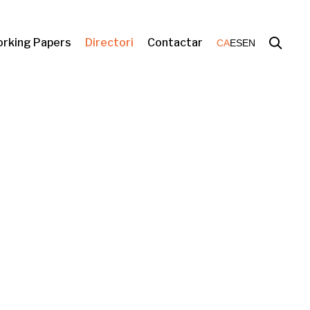
rking Papers
Directori
Contactar
CA
ES
EN