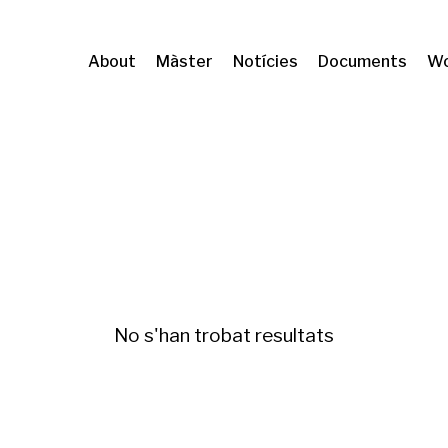
About
Màster
Notícies
Documents
Wo
ration and geographical mobility
Mobilitat
No s'han trobat resultats