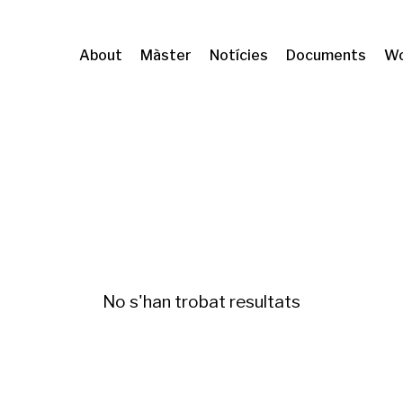
About
Màster
Notícies
Documents
Wo
urbana (IIB Sant Pau)
Mobilitat
No s'han trobat resultats