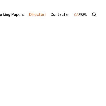
rking Papers
Directori
Contactar
CA
ES
EN