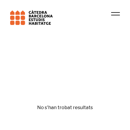
Institució
Research Group in Tax Law, Fiscal and Business 
Políticas de vivienda
No s'han trobat resultats