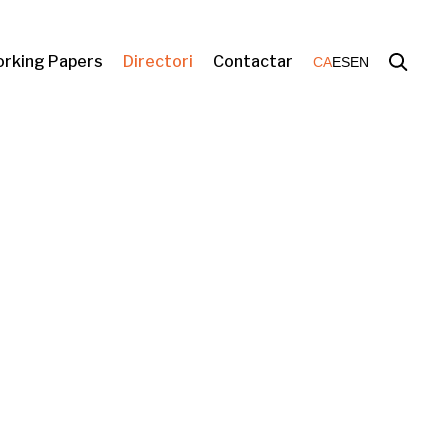
rking Papers
Directori
Contactar
CA
ES
EN