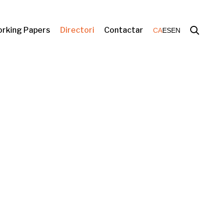
rking Papers
Directori
Contactar
CA
ES
EN