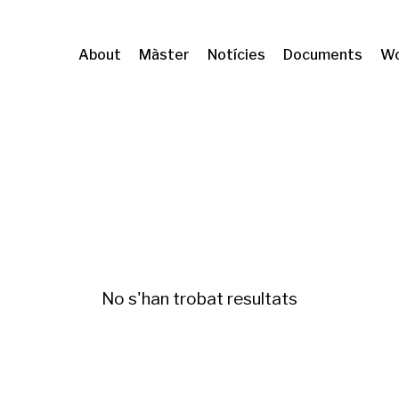
About
Màster
Notícies
Documents
Wo
s d'habitatge
No s'han trobat resultats