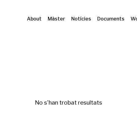
About
Màster
Notícies
Documents
Wo
MA
Polítiques d'habitatge
No s'han trobat resultats