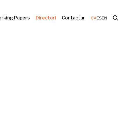
rking Papers
Directori
Contactar
CA
ES
EN