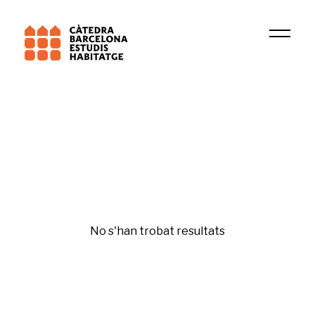
Institució
PsicoSAO
Polítiques d'habitatge
No s'han trobat resultats