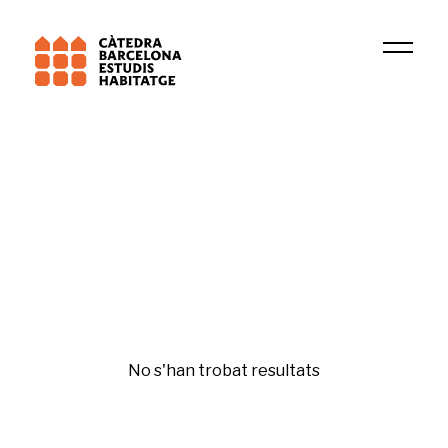
Universitat de Barcelona (UB)
Salut urbana (IIB Sant Pau)
Polítiques d'habitatge
No s'han trobat resultats