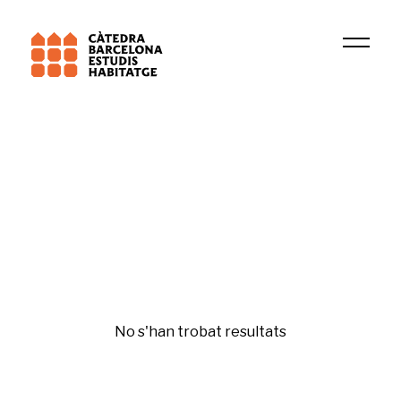
Universitat de Barcelona (UB)
TERRIPOC
Rehabilitació i regeneració
No s'han trobat resultats