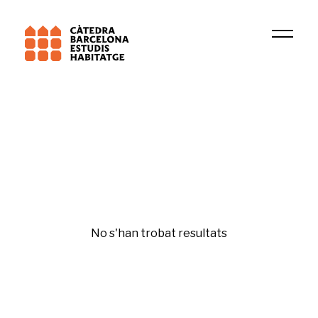
Institució
PsicoSAO
Salut i habitatge
No s'han trobat resultats