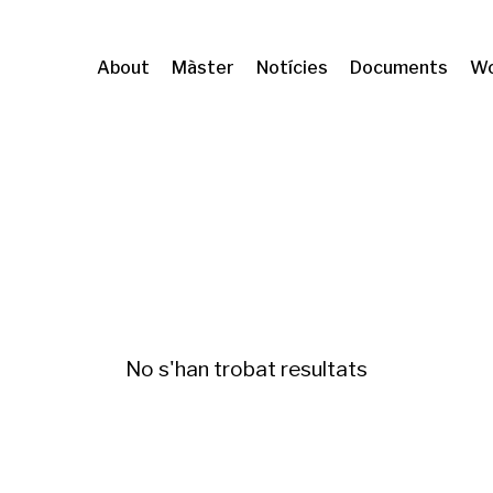
About
Màster
Notícies
Documents
Wo
ori, Ciutadania i Sostenibilitat (URV)
Segregaci
No s'han trobat resultats