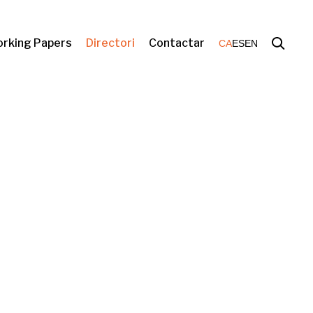
rking Papers
Directori
Contactar
CA
ES
EN
ón