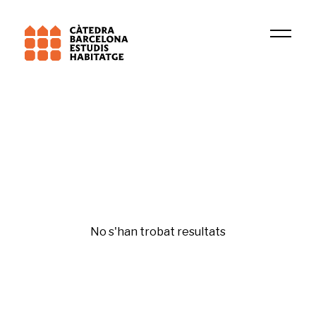
Institució
ARIENS
Sostenibilitat i canvi climàtic
No s'han trobat resultats