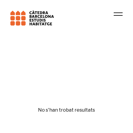
Universitat de Barcelona (UB)
Salut urbana (IIB Sant Pau)
Sostenibilitat i canvi climàtic
No s'han trobat resultats