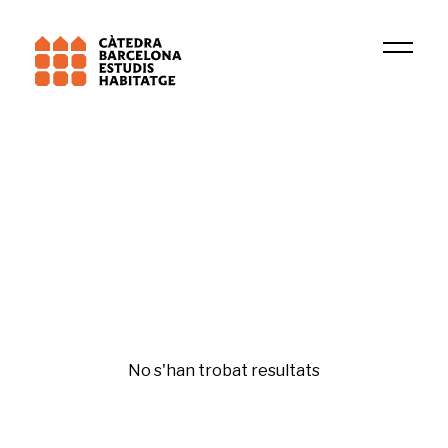
Institució
Residential demand, immigration and geographic
Tercer sector
No s'han trobat resultats