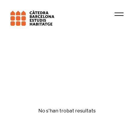
Universitat Pompeu Fabra (UPF)
Territori, Ciutadania i Sostenibilitat (URV)
Turisme
No s'han trobat resultats