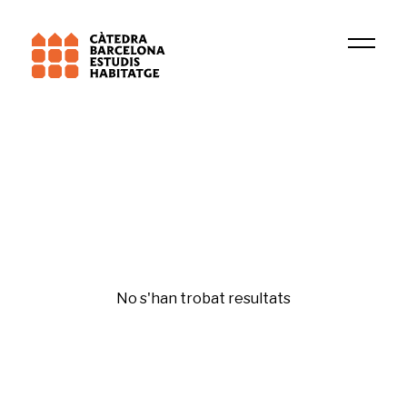
Universitat Pompeu Fabra (UPF)
DIOPMA
Urbanisme
No s'han trobat resultats