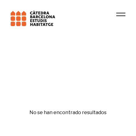
Institución
Research Group in Tax Law, Fiscal and Business 
Tercer sector
No se han encontrado resultados