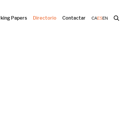
king Papers
Directorio
Contactar
CA
ES
EN