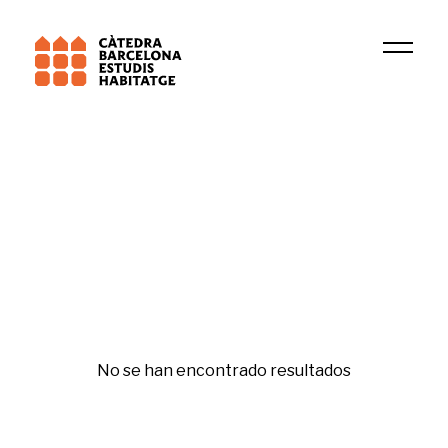
Universitat Oberta Catalunya (UOC)
DIOPMA
Pobreza energética
No se han encontrado resultados