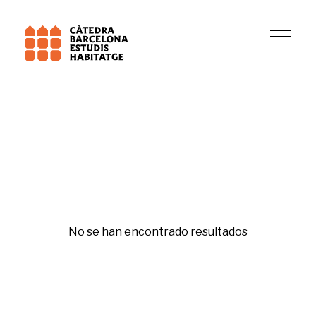
Universitat Oberta Catalunya (UOC)
QURBIS
Salud y vivienda
No se han encontrado resultados