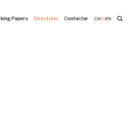
king Papers
Directorio
Contactar
CA
ES
EN