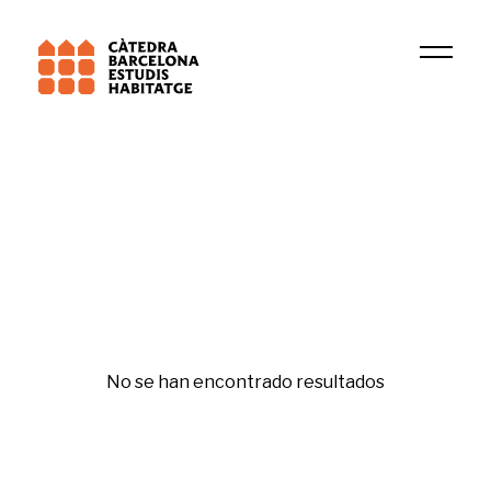
Universitat Pompeu Fabra (UPF)
Grup de Recerca en Dret Patrimonial
No se han encontrado resultados