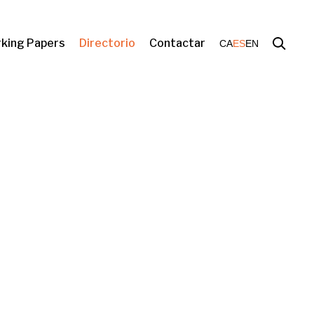
king Papers
Directorio
Contactar
CA
ES
EN