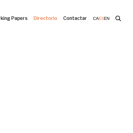
king Papers
Directorio
Contactar
CA
ES
EN