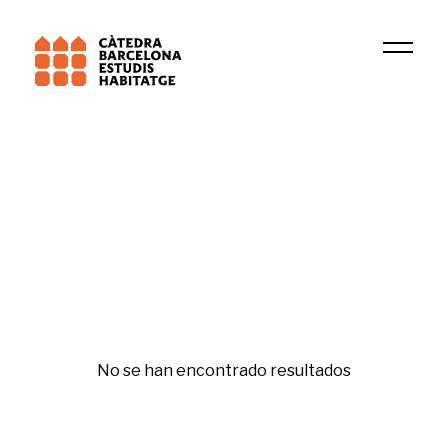
Universitat Pompeu Fabra (UPF)
Grup de Recerca en Dret Patrimonial
Tercer sector
No se han encontrado resultados