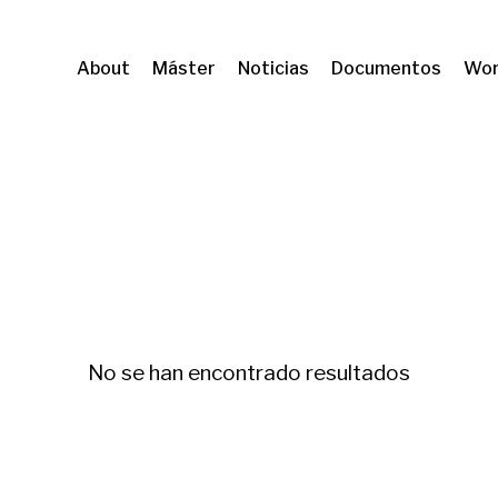
About
Máster
Noticias
Documentos
Wor
ential demand, immigration and geographical mobility
No se han encontrado resultados