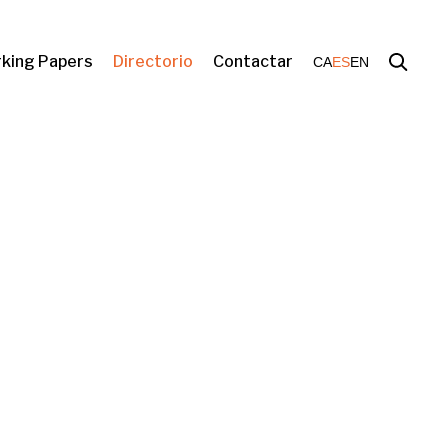
king Papers
Directorio
Contactar
CA
ES
EN
Dret a l'habitatge