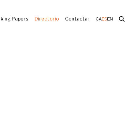
king Papers
Directorio
Contactar
CA
ES
EN
e vivienda