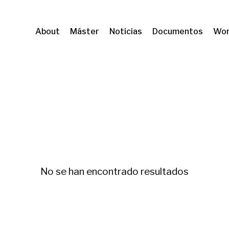
About
Máster
Noticias
Documentos
Wor
ori, Ciutadania i Sostenibilitat (URV)
Políticas d
No se han encontrado resultados