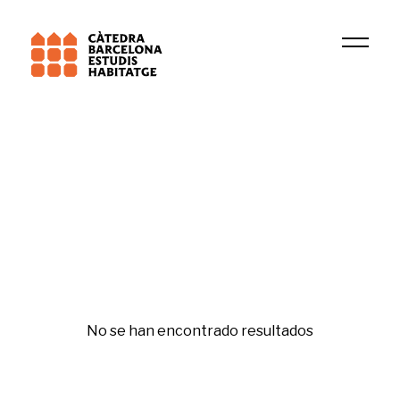
Universitat de Barcelona (UB)
Grup de Recerca en Criminologia i Sistema Pena
Segregación
No se han encontrado resultados