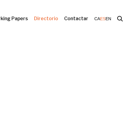
king Papers
Directorio
Contactar
CA
ES
EN