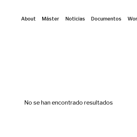
About
Máster
Noticias
Documentos
Wor
MMONS
Dret a l'habitatge
No se han encontrado resultados