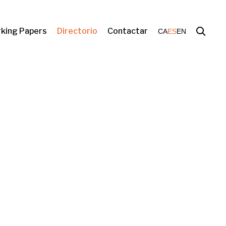
king Papers
Directorio
Contactar
CA
ES
EN