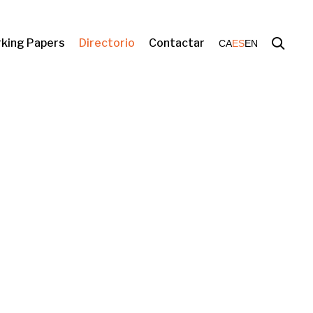
king Papers
Directorio
Contactar
CA
ES
EN