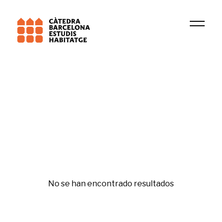
Institución
Residential demand, immigration and geographic
Financiarización
No se han encontrado resultados