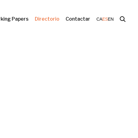
king Papers
Directorio
Contactar
CA
ES
EN