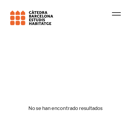
Universitat de Barcelona (UB)
Beyond Inhabitation
Gentrificació i desigualtats
No se han encontrado resultados