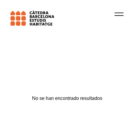
Universitat Pompeu Fabra (UPF)
EMIGRA
Habitatge i ciutat
No se han encontrado resultados