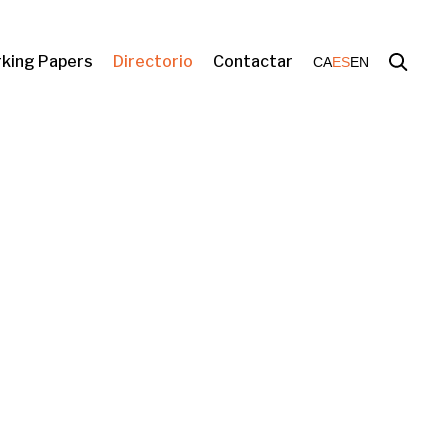
king Papers
Directorio
Contactar
CA
ES
EN