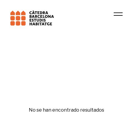
Universitat Pompeu Fabra (UPF)
DIMMONS
Pobreza energética
No se han encontrado resultados