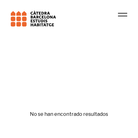
Universitat Pompeu Fabra (UPF)
Beyond Inhabitation
Políticas de vivienda
No se han encontrado resultados