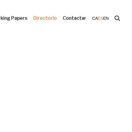
king Papers
Directorio
Contactar
CA
ES
EN