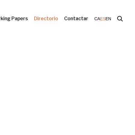
king Papers
Directorio
Contactar
CA
ES
EN
residencial