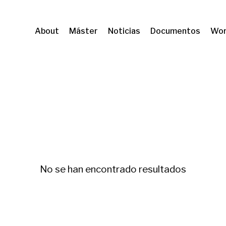
About
Máster
Noticias
Documentos
Wor
igration and geographical mobility
Psicología 
No se han encontrado resultados