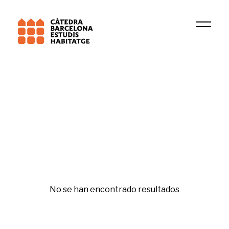
Universitat Pompeu Fabra (UPF)
Grupo de investigación
Rehabilitación y regeneración
No se han encontrado resultados