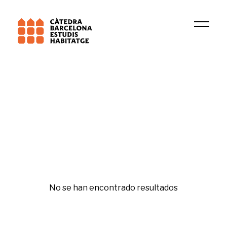
Universitat Pompeu Fabra (UPF)
Beyond Inhabitation
Salud y vivienda
No se han encontrado resultados